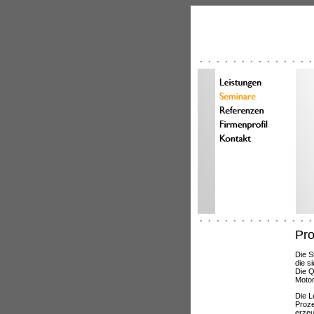
Pro
Die S
die s
Die Q
Motor
Die L
Proze
erzeu