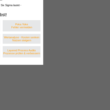
Six Sigma lautet -
bst!
Poka Yoke
Fehler vermeiden
Wertanalyse - Kosten senken
Nutzen steigern
Layered Process Audits
Prozesse prüfen & verbessern