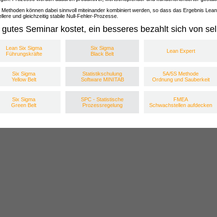
 Methoden können dabei sinnvoll miteinander kombiniert werden, so dass das Ergebnis Lean 
llere und gleichzeitig stabile Null-Fehler-Prozesse.
 gutes Seminar kostet, ein besseres bezahlt sich von sel
Lean Six Sigma
Six Sigma
Lean Expert
Führungskräfte
Black Belt
Six Sigma
Statistikschulung
5A/5S Methode
Yellow Belt
Software MINITAB
Ordnung und Sauberkeit
Six Sigma
SPC - Statistische
FMEA
Green Belt
Prozessregelung
Schwachstellen aufdecken