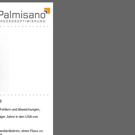
n
n Fehlern und Abweichungen,
iger Jahre in den USA von
andardisieren, einen Fluss zu
t.