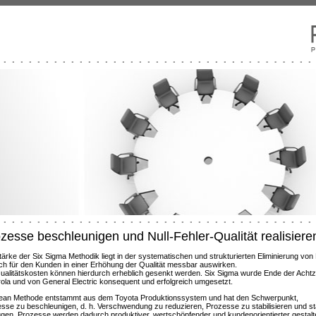
zesse beschleunigen und Null-Fehler-Qualität realisiere
tärke der Six Sigma Methodik liegt in der systematischen und strukturierten Eliminierung vo
ich für den Kunden in einer Erhöhung der Qualität messbar auswirken.
ualitätskosten können hierdurch erheblich gesenkt werden. Six Sigma wurde Ende der Achtz
ola und von General Electric konsequent und erfolgreich umgesetzt.
ean Methode entstammt aus dem Toyota Produktionssystem und hat den Schwerpunkt,
sse zu beschleunigen, d. h. Verschwendung zu reduzieren, Prozesse zu stabilisieren und st
gen. Prozesse werden dadurch produktiver, wertschöpfender und kundenorientierter gestalte